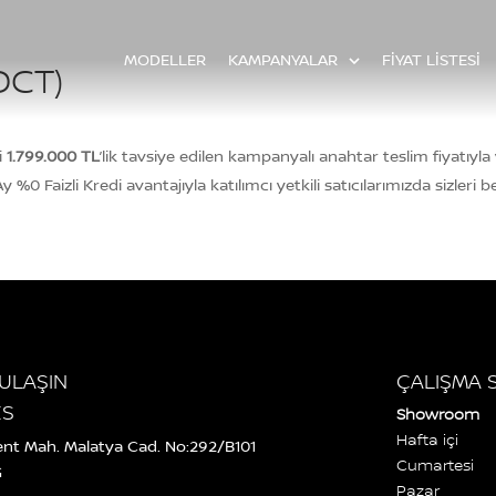
MODELLER
KAMPANYALAR
FİYAT LİSTESİ
DCT)
i
1.799.000 TL
’lik tavsiye edilen kampanyalı anahtar teslim fiyatıyla
%0 Faizli Kredi avantajıyla katılımcı yetkili satıcılarımızda sizleri be
 ULAŞIN
ÇALIŞMA 
ES
Showroom
Hafta içi
Kent Mah. Malatya Cad. No:292/B101
Cumartesi
Ğ
Pazar