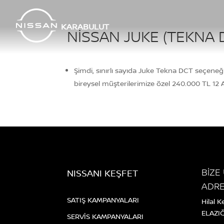
KARABULUT
NISSAN JUKE (TEKNA 
Şimdi, sınırlı sayıda Juke Tekna DCT seçeneğ
bireysel müşterilerimize özel 240.000 TL 12 Ay 
BİZE
NISSANI KEŞFET
ADR
SATIŞ KAMPANYALARI
Hilal 
ELAZI
SERVİS KAMPANYALARI