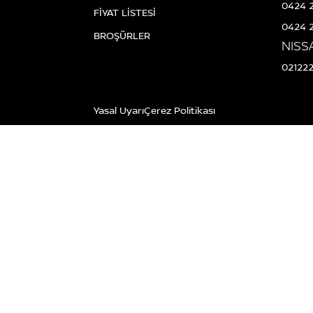
0424 
FİYAT LİSTESİ
0424 
BROŞÜRLER
NISS
02122
Yasal Uyarı
Çerez Politikası