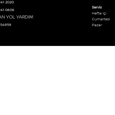
241 2020
Servis
241 0606
Hafta içi
AN YOL YARDIM
Cumartesi
254959
Pazar