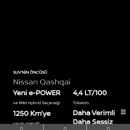
SUV’NİN ÖNCÜSÜ
Nissan Qashqai
Yeni e-POWER
4,4 LT/100
ve Mild Hybrid Seçeneği
Tüketim
Daha Verimli
1250 Km’ye
Daha Sessiz
varan menzil*


