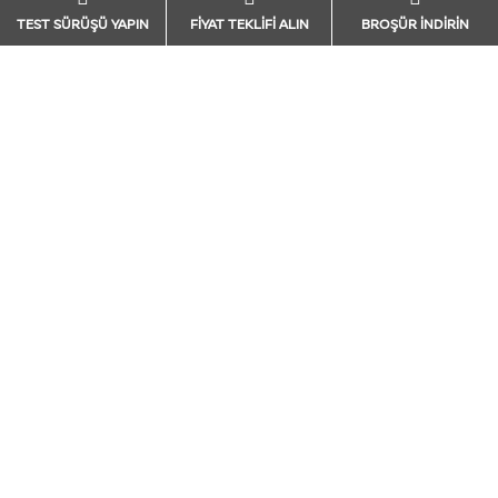
TEST SÜRÜŞÜ YAPIN
FİYAT TEKLİFİ ALIN
BROŞÜR İNDİRİN
Daha dikkat çekici, daha
DIŞ TASARIM
sportif, daha cesur tasarımı
ile Nissan Qashqai